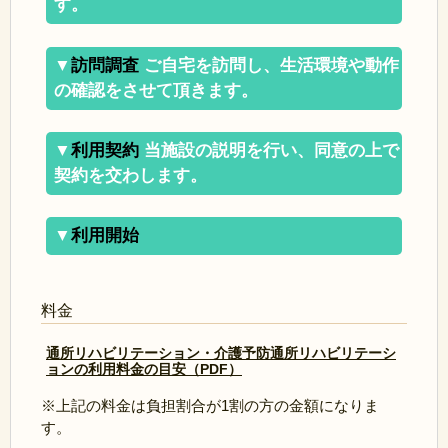
す。
▼
訪問調査
ご自宅を訪問し、生活環境や動作
の確認をさせて頂きます。
▼
利用契約
当施設の説明を行い、同意の上で
契約を交わします。
▼
利用開始
料金
通所リハビリテーション・介護予防通所リハビリテーシ
ョンの利用料金の目安（PDF）
※上記の料金は負担割合が1割の方の金額になりま
す。